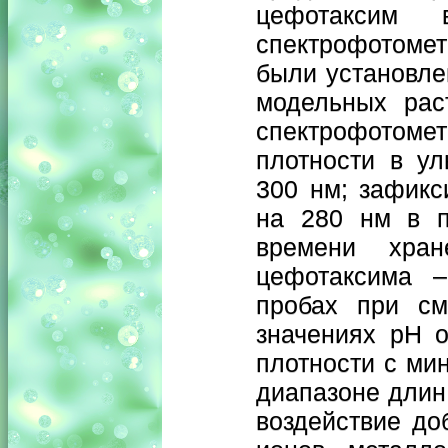
цефотаксим
спектрофотомет
были установле
модельных рас
спектрофотоме
плотности в у
300 нм; зафикс
на 280 нм в п
времени хран
цефотаксима –
пробах при см
значениях рН о
плотности с ми
диапазоне длин
воздействие до