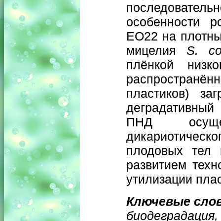
последователь
особенности р
ЕО22 на плотны
мицелия
S. c
плёнкой низк
распространён
пластиков) за
деградативный
ПНД осущес
дикариотическ
плодовых тел 
развитием техн
утилизации пла
Ключевые сло
биодеградация