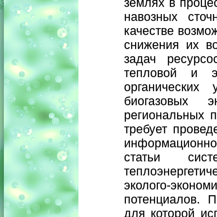
землях в проце
навозных сточ
качестве возмо
снижения их в
задач ресурсо
тепловой и эл
органических 
биогазовых э
региональных п
требует провед
информационно
статьи систе
теплоэнергетич
эколого-экон
потенциалов. П
для которой ис