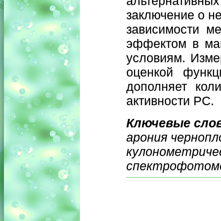
альтернатив
заключение о н
зависимости м
эффектом в мак
условиям. Изме
оценкой функц
дополняет кол
активности РС.
Ключевые сло
арония чернопл
кулонометриче
спектрофотом