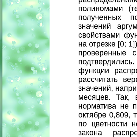
полиномами (т
полученных п
значений аргу
свойствами фун
на отрезке [0; 1
проверенные с
подтвердились
функции распр
рассчитать ве
значений, напри
месяцев. Так, 
норматива не п
октябре 0,809, 
по цветности н
закона распр