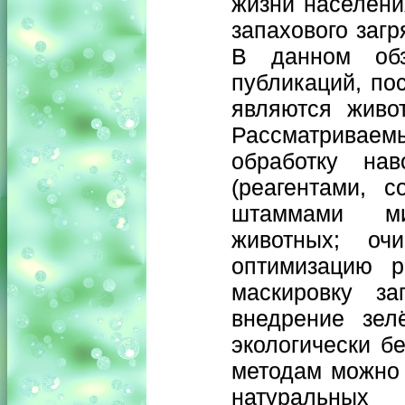
жизни населени
запахового загр
В данном обз
публикаций, по
являются живот
Рассматривае
обработку нав
(реагентами, 
штаммами мик
животных; оч
оптимизацию р
маскировку за
внедрение зел
экологически б
методам можно 
натуральны