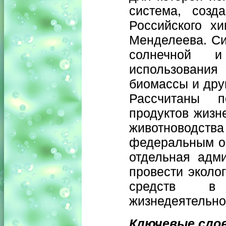
система, созд
Российского хи
Менделеева. Си
солнечной и 
использования
биомассы и дру
Рассчитаны по
продуктов жизн
животноводства
федеральным ок
отдельная адми
провести эколо
средств в 
жизнедеятельно
Ключевые сло