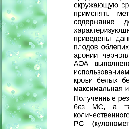
окружающую сре
применять ме
содержание 
характеризующ
приведены дан
плодов облепих
аронии черноп
АОА выполнен
использованием
крови белых б
максимальная и
Полученные рез
без МС, а та
количественног
РС (кулономет