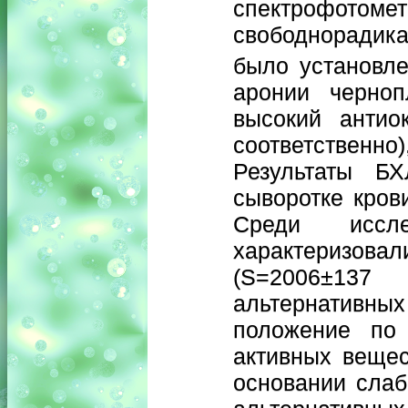
спектрофотоме
свободнорадика
было установле
аронии черноп
высокий антио
соответственн
Результаты БХ
сыворотке кров
Среди иссл
характеризовал
(S=2006±137
альтернативн
положение по 
активных вещес
основании сла