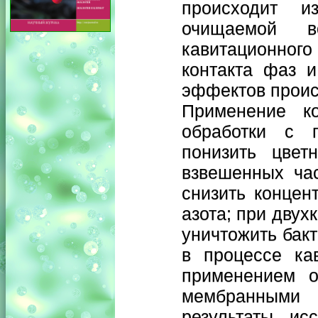
происходит и
очищаемой в
кавитационног
контакта фаз 
эффектов проис
Применение ко
обработки с п
понизить цвет
взвешенных час
снизить концен
азота; при двух
уничтожить бак
в процессе ка
применением о
мембранными
результаты исс