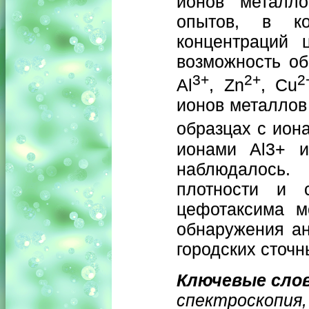
ионов металло
опытов, в к
концентраций 
возможность об
3+
2+
2
Al
, Zn
, Cu
ионов металлов 
образцах с ион
ионами Al3+ и
наблюдалось. 
плотности и с
цефотаксима м
обнаружения ан
городских сточн
Ключевые сло
спектроскопия,