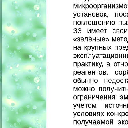
микроорганизмо
установок, по
поглощению пы
ЗЗ имеет свои
«зелёные» мето
на крупных пре
эксплуатационн
практику, а от
реагентов, сор
обычно недост
можно получить
ограничения э
учётом источн
условиях конкре
получаемой эко