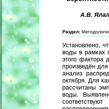
А.В. Ялал
Раздел:
Методология
Установлено, ч
воды в рамках г
этого фактора 
произведён для
анализ распре
октября. Для к
рассчитаны эмп
воды. Выявлен
соответств
распределения