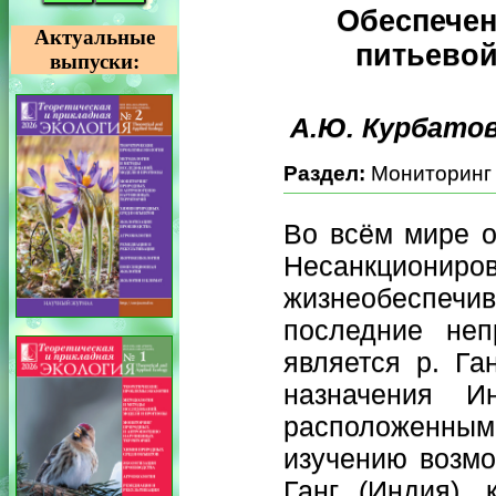
Обеспечен
Актуальные
питьевой
выпуски:
А.Ю. Курбатов
Раздел:
Мониторинг
Во всём мире о
Несанкциониро
жизнеобеспечи
последние неп
является р. Га
назначения И
расположенным
изучению возмо
Ганг (Индия),