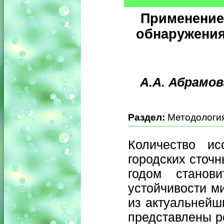
Применение
обнаружения
А.А. Абрамов
Раздел:
Методология
Количество ис
городских сточ
годом станов
устойчивости м
из актуальнейш
представлены р