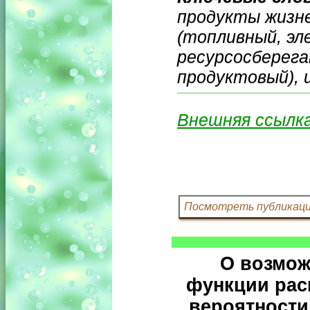
продукты жизн
(топливный, эл
ресурсосберега
продуктовый),
Внешняя ссылк
О возмож
функции рас
вероятности