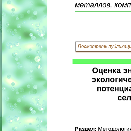
металлов, комп
Оценка э
экологич
потенци
се
Раздел:
Методология