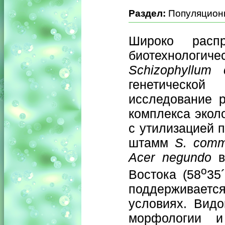
Раздел:
Популяционн
Широко расп
биотехнологиче
Schizophyllum
генетическо
исследование 
комплекса эколо
с утилизацией 
штамм
S. com
Acer negundo
в
о
Востока (58
35
поддерживаетс
условиях. Вид
морфологии и 