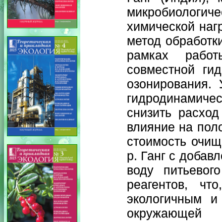
микробиологиче
химической наг
метод обработк
рамках работ
совместной ги
озонирования. 
гидродинамичес
снизить расход
влияние на пол
стоимость очищ
р. Ганг с добав
воду питьевог
реагентов, чт
экологичным и
окружающей 