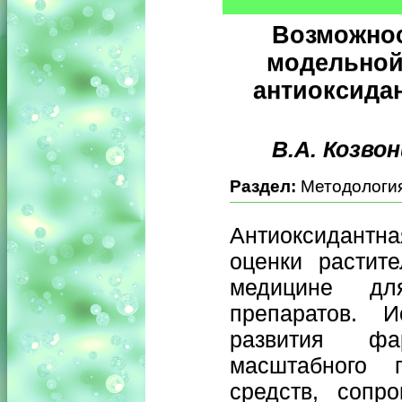
Возможнос
модельной
антиоксида
В.А. Козвон
Раздел:
Методология
Антиоксидантн
оценки растит
медицине дл
препаратов. 
развития фа
масштабного п
средств, сопр