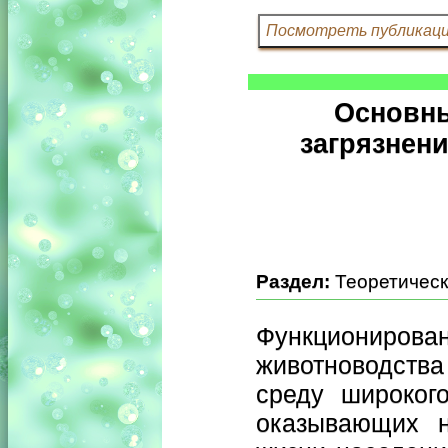
Основны
загрязнен
Раздел:
Теоретическ
Функционир
животноводств
среду широког
оказывающих н