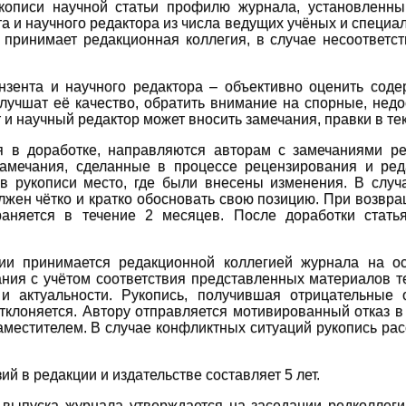
укописи научной статьи профилю журнала, установленн
а и научного редактора из числа ведущих учёных и специа
, принимает редакционная коллегия, в случае несоответс
нзента и научного редактора – объективно оценить соде
улучшат её качество, обратить внимание на спорные, нед
 и научный редактор может вносить замечания, правки в тек
 в доработке, направляются авторам с замечаниями ре
амечания, сделанные в процессе рецензирования и реда
 в рукописи место, где были внесены изменения. В слу
лжен чётко и кратко обосновать свою позицию. При возвра
раняется в течение 2 месяцев. После доработки стать
ии принимается редакционной коллегией журнала на ос
ания с учётом соответствия представленных материалов т
 и актуальности. Рукопись, получившая отрицательные
тклоняется. Автору отправляется мотивированный отказ 
заместителем. В случае конфликтных ситуаций рукопись р
й в редакции и издательстве составляет 5 лет.
выпуска журнала утверждается на заседании редколлеги