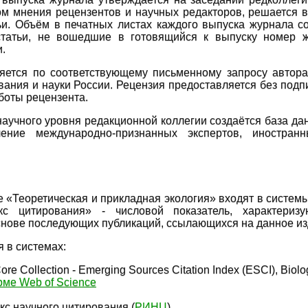
том мнения рецензентов и научных редакторов, решается 
ьи. Объём в печатных листах каждого выпуска журнала со
статьи, не вошедшие в готовящийся к выпуску номер ж
.
яется по соответствующему письменному запросу автора
ания и науки России. Рецензия предоставляется без подпи
боты рецензента.
аучного уровня редакционной коллегии создаётся база да
чение международно-признанных экспертов, иностран
 «Теоретическая и прикладная экология» входят в систем
кс цитирования» - числовой показатель, характериз
нове последующих публикаций, ссылающихся на данное из
 в системах:
re Collection - Emerging Sources Citation Index (ESCI), Biolo
ме Web of Science
кс научного цитирования (
РИНЦ
).