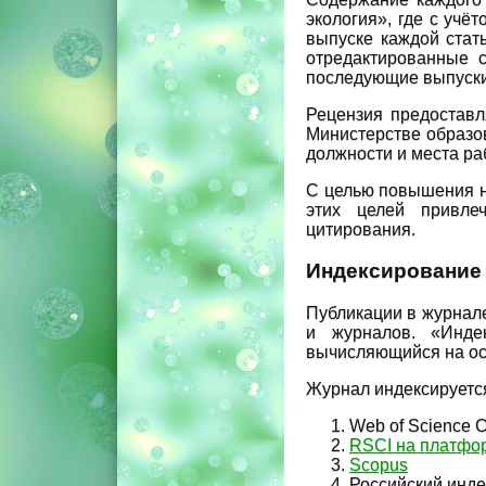
экология», где с учё
выпуске каждой стат
отредактированные 
последующие выпуски
Рецензия предоставл
Министерстве образов
должности и места ра
С целью повышения н
этих целей привле
цитирования.
Индексирование
Публикации в журнале
и журналов. «Инде
вычисляющийся на ос
Журнал индексируется
Web of Science Co
RSCI на платфор
Scopus
Российский инде