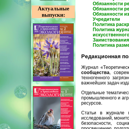
Обязанности р
Актуальные
Обязанности ре
Обязанности и
выпуски:
Учредители
Политика раск
Политика журн
искусственного
Заимствования 
Политика разм
Редакционная по
Журнал «Теоретичес
сообщества
, совре
техногенного загряз
важнейших задач изд
Отдельные тематичес
промышленного и агр
ресурсов.
Статьи в журнале п
исследований, монито
безопасности, соци
просвещению, подгот