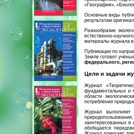
«География», «Биоло
Основные виды публик
результатам оригинал
Разнообразие эколог
естественно-научного
материалы журнала в 
Публикации по направл
Земле готовят учёны
федерального, реги
Цели и задачи ж
Журнал «Теоретиче
фундаментальных и 
области экологическ
потребления природн
Журнал выполняет
природопользования,
заинтересованных в 
обобщается передов
Журнал помогает дове