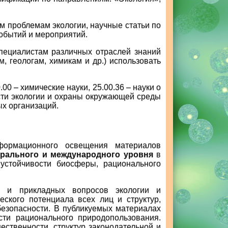
м проблемам экологии, научные статьи по
событий и мероприятий.
специалистам различных отраслей знаний
, геологам, химикам и др.) использовать
00 – химические науки, 25.00.36 – науки о
асти экологии и охраны окружающей среды
х организаций.
ормационного освещения материалов
ерального и международного уровня
в
 устойчивости биосферы, рационального
х и прикладных вопросов экологии и
еского потенциала всех лиц и структур,
безопасности. В публикуемых материалах
сти рационального природопользования.
ественности, структур законодательной и