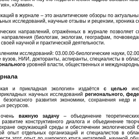
гия», «Химия».
аций в журнале – это аналитические обзоры по актуальны
ьных исследований, научные отзывы и рецензии, хроника 
ических направлений, отражённых в журнале позволяет 
 направления (биологам, экологам, географам, почвоведам
своей научной и практической деятельности.
ениям исследований: 03.00.00-биологические науки, 02.00.
е вузов, НИИ, докторанты, аспиранты, специалисты в обл
онального
уровней власти, общественных и международны
урнала
ская и прикладная экология» издаётся
с целью
инф
прикладных научных исследований
регионального, фед
и безопасного развития экономики, сохранения недр и
ых ресурсов.
 очень
важную задачу
– объединение теоретически
 развитие конструктивного диалога и объединение творч
охране окружающей среды и обеспечении экологической 
ой опыт отдельных организаций и специалистов в обла
сти этот опыт до широкого круга читателей, научной общ