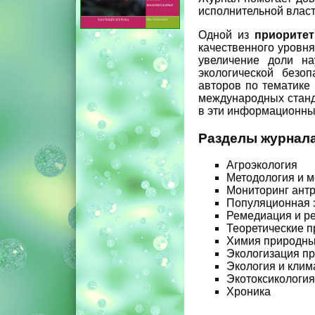
исполнительной власт
Одной из
приоритет
качественного уровня
увеличение доли на
экологической безо
авторов по тематике
международных станд
в эти информационные
Разделы журнал
Агроэкология
Методология и м
Мониторинг ант
Популяционная 
Ремедиация и р
Теоретические п
Химия природных
Экологизация п
Экология и клим
Экотоксикология
Хроника