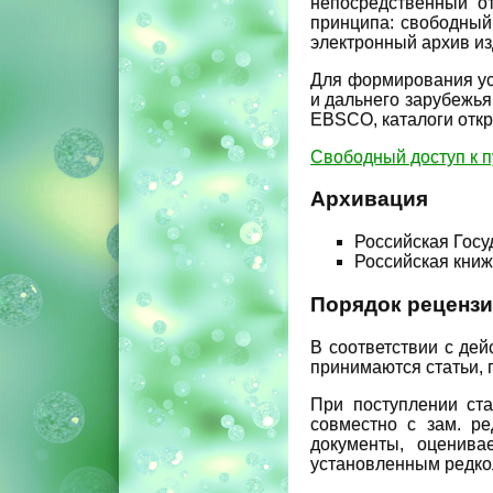
непосредственный от
принципа: свободный
электронный архив из
Для формирования ус
и дальнего зарубежья
EBSCO, каталоги откр
Свободный доступ к п
Архивация
Российская Госу
Российская книж
Порядок рецензи
В соответствии с де
принимаются статьи,
При поступлении ст
совместно с зам. ре
документы, оценива
установленным редкол