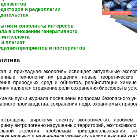
ецензентов
дакторов и редколлегии
здательства
рытия и конфликты интересов
ала в отношении генеративного
 интеллекта
и плагиат
ещения препринтов и постпринтов
литика
кая и прикладная экология» освещает актуальные экол
менные технологии их решения, новые теоретические 
нения природных сред и объектов, реабилитации химиче
ания является отражение роли сохранения биосферы в уст
кие выпуски журнала посвящены вопросам безопасного ун
арного производства, сохранения недр, охраняемых приро
освящены широкому спектру экологических проблем: 
рингу антропогенно нарушенных территорий, экотоксиколог
альной экологии, проблемам природопользования, эк
овке научных и научно-педагогических кадров высшей ква