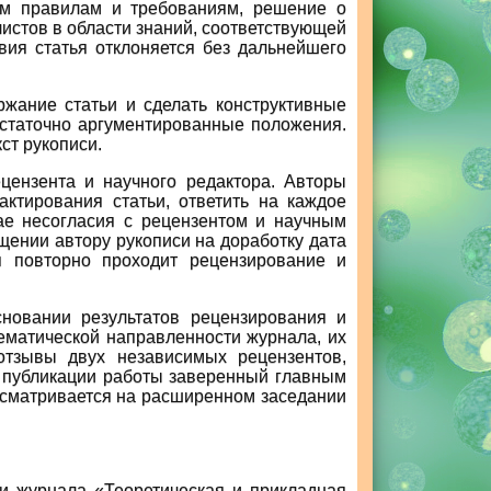
ым правилам и требованиям, решение о
листов в области знаний, соответствующей
твия статья отклоняется без дальнейшего
ржание статьи и сделать конструктивные
остаточно аргументированные положения.
ст рукописи.
цензента и научного редактора. Авторы
ктирования статьи, ответить на каждое
чае несогласия с рецензентом и научным
щении автору рукописи на доработку дата
я повторно проходит рецензирование и
новании результатов рецензирования и
ематической направленности журнала, их
 отзывы двух независимых рецензентов,
в публикации работы заверенный главным
ассматривается на расширенном заседании
и журнала «Теоретическая и прикладная