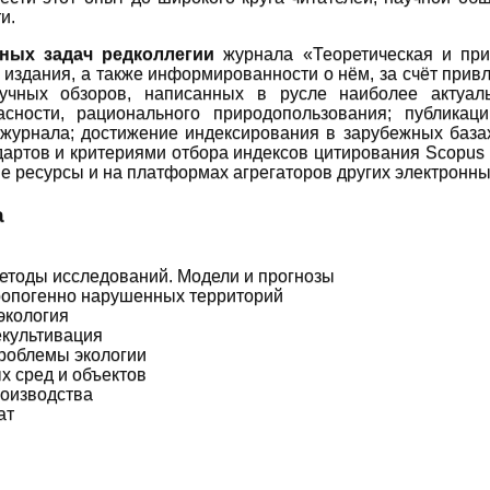
и.
ных задач редколлегии
журнала «Теоретическая и при
 издания, а также информированности о нём, за счёт прив
учных обзоров, написанных в русле наиболее актуаль
пасности, рационального природопользования; публика
 журнала; достижение индексирования в зарубежных база
артов и критериями отбора индексов цитирования Scopus 
 ресурсы и на платформах агрегаторов других электронны
а
етоды исследований. Модели и прогнозы
ропогенно нарушенных территорий
экология
екультивация
роблемы экологии
 сред и объектов
роизводства
ат