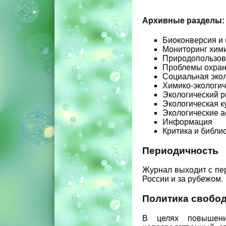
Архивные разделы:
Биоконверсия и 
Мониторинг хими
Природопользов
Проблемы охра
Социальная эко
Химико-экологич
Экологический р
Экологическая к
Экологические а
Информация
Критика и библи
Периодичность
Журнал выходит с пер
России и за рубежом.
Политика свобод
В целях повышени