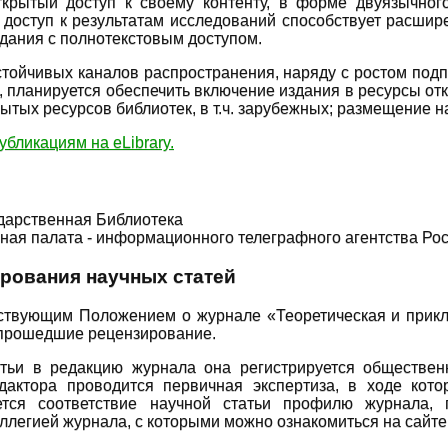
крытый доступ к своему контенту, в форме двуязычног
 доступ к результатам исследований способствует расшир
дания с полнотекстовым доступом.
тойчивых каналов распространения, наряду с ростом подп
, планируется обеспечить включение издания в ресурсы от
ытых ресурсов библиотек, в т.ч. зарубежных; размещение н
убликациям на eLibrary.
дарственная Библиотека
ная палата - информационного телеграфного агентства Ро
рования научных статей
йствующим Положением о журнале «Теоретическая и прикл
 прошедшие рецензирование.
атьи в редакцию журнала она регистрируется обществе
дактора проводится первичная экспертиза, в ходе кот
ется соответствие научной статьи профилю журнала,
легией журнала, с которыми можно ознакомиться на сайте