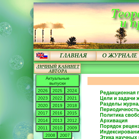
Актуальные
выпуски
2026
2025
2024
Редакционная 
2023
2022
2021
Цели и задачи 
Разделы журна
2020
2019
2018
Периодичност
2017
2016
2015
Политика своб
2014
2013
2012
Архивация
Порядок рецен
2011
2010
2009
Индексирован
2008
2007
Этика научных