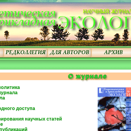
О журнале
политика
журнала
ла
ь
одного доступа
зирования научных статей
ие
 публикаций