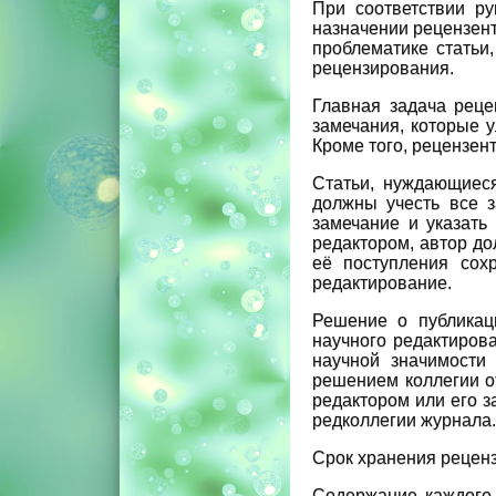
При соответствии р
назначении рецензент
проблематике статьи
рецензирования.
Главная задача реце
замечания, которые 
Кроме того, рецензент
Статьи, нуждающиеся
должны учесть все з
замечание и указать
редактором, автор до
её поступления сох
редактирование.
Решение о публикац
научного редактиров
научной значимости
решением коллегии о
редактором или его 
редколлегии журнала.
Срок хранения рецензи
Содержание каждого 