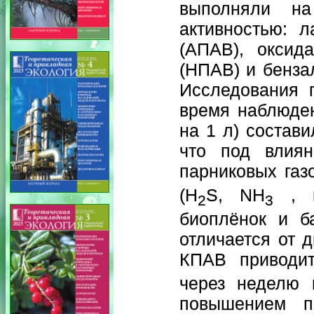
выполняли н
активностью: 
(АПАВ), оксид
(НПАВ) и бенза
Исследования 
время наблюден
на 1 л) состави
что под влия
парниковых газ
(H
S, NH
, м
2
3
биоплёнок и б
отличается от 
КПАВ приводи
через неделю 
повышением пр