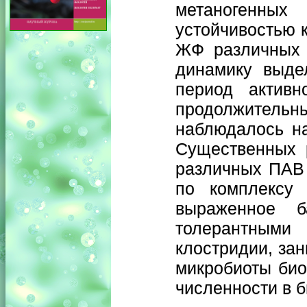
метаногенн
устойчивостью 
ЖФ различных 
динамику выде
период активн
продолжительны
наблюдалось на
Существенных р
различных ПАВ 
по комплексу 
выраженное ба
толерантными 
клостридии, за
микробиоты био
численности в 