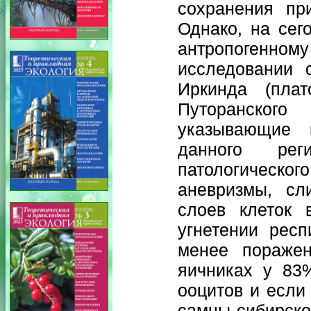
сохранения пр
Однако, на сег
антропогенном
исследовании с
Иркинда (плат
Путоранского
указывающие 
данного рег
патологического
аневризмы, сл
слоев клеток 
угнетении респ
менее поражен
яичниках у 83
ооцитов и если
самцы сибирско