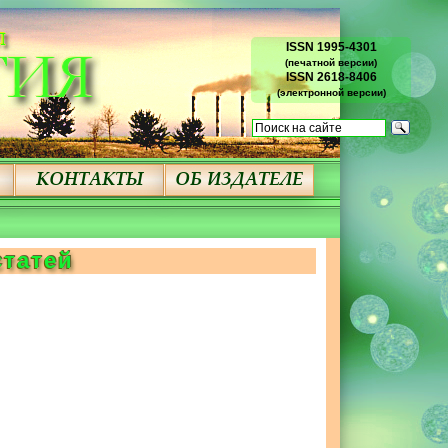
ISSN 1995-4301
(печатной версии)
ISSN 2618-8406
(электронной версии)
статей