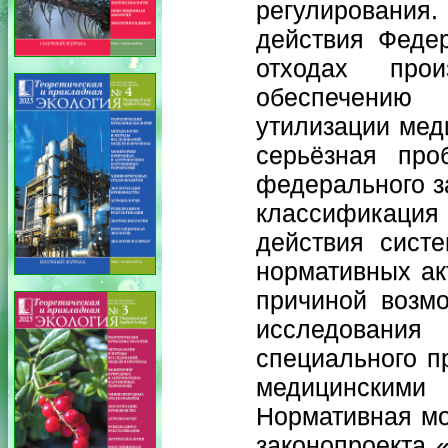
регулирования
действия Феде
отходах прои
обеспечению 
утилизации мед
серьёзная про
федерального з
классификация
действия сист
нормативных ак
причиной возмо
исследования
специального п
медицинскими 
Нормативная мо
законопроекта 