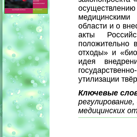
осуществле
медицинскими 
области и о вн
акты Россий
положительно в
отходы» и «био
идея внедрен
государственно
утилизации твёр
Ключевые сло
регулирование
медицинских от