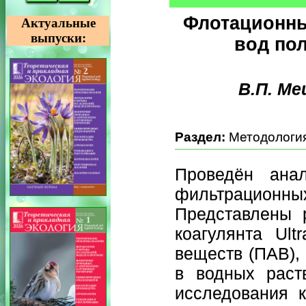
Флотационны
Актуальные
выпуски:
вод по
В.П. Ме
Раздел:
Методология
Проведён анал
фильтрационны
Представлены р
коагулянта Ult
веществ (ПАВ),
в водных раст
исследования к