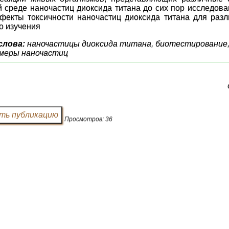
 среде наночастиц диоксида титана до сих пор исследова
фекты токсичности наночастиц диоксида титана для разл
о изучения
слова:
наночастицы диоксида титана, биотестирование, 
змеры наночастиц
Просмотров: 36