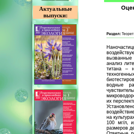
Оцен
Актуальные
выпуски:
Раздел:
Теорет
Наночастиц
воздействую
вызванные 
анализ лит
титана – н
техногенны
биотестиро
водные ра
чувствител
микроводоро
их перспект
Установлено
воздействие
на культура
100 мг/л, 
размеров д
Ответные р