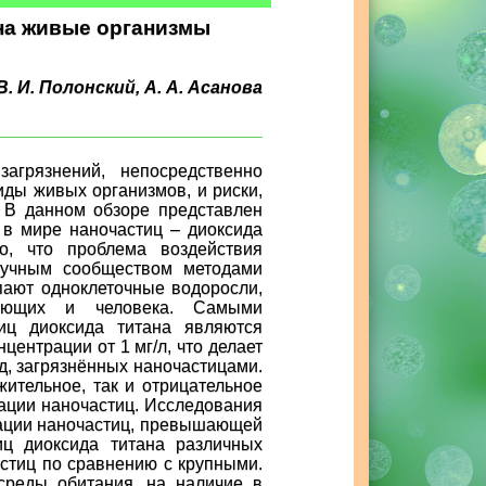
 на живые организмы
В. И. Полонский, А. А. Асанова
агрязнений, непосредственно
иды живых организмов, и риски,
 В данном обзоре представлен
в мире наночастиц – диоксида
о, что проблема воздействия
аучным сообществом методами
пают одноклеточные водоросли,
тающих и человека. Самыми
иц диоксида титана являются
центрации от 1 мг/л, что делает
д, загрязнённых наночастицами.
жительное, так и отрицательное
рации наночастиц. Исследования
трации наночастиц, превышающей
иц диоксида титана различных
стиц по сравнению с крупными.
среды обитания, на наличие в