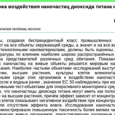
ка воздействия наночастиц диоксида титана
ические проблемы экологии
ы, создавая беспрецедентный класс промышленных з
т на все объекты окружающей среды, а значит и на все в
техногенными наноматериалами, должны быть оценены.
ературы по влиянию наиболее широко распространённых 
а представителей различных сред обитания. Показан
х наночастиц на живые объекты решается мировым н
вания. Наиболее частыми объектами исследований высту
чки, высшие растения, культуры клеток млекопи
ьными среди этих организмов к воздействию наночаст
сли и водные рачки , значения ЕС 50 наблюдались при кон
ивными тест-объектами для оперативного мониторинга сре
, что наночастицы диоксида титана могут иметь как поло
 на высшие растения, причём эффект зависит от концент
х клеток показывают негативное воздействие при концен
или отсутствие эффекта вовсе. Исследования наночаст
емонстрировали повышенную токсичность более мелких ча
еакции живых организмов, представляющих различные 