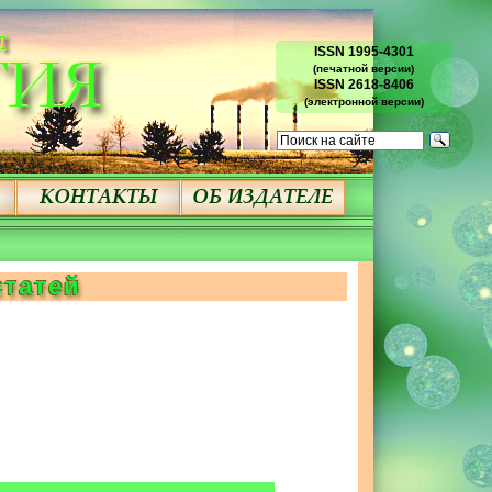
ISSN 1995-4301
(печатной версии)
ISSN 2618-8406
(электронной версии)
статей