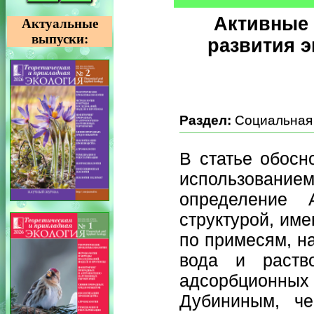
Активные 
Актуальные
выпуски:
развития э
Раздел:
Социальная 
В статье обосн
использование
определение 
структурой, им
по примесям, н
вода и раств
адсорбционных
Дубининым, че