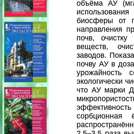
объёма АУ (мг
использования
биосферы от п
направления п
почв, очистку
веществ, очис
заводов. Показ
почву АУ в доза
урожайность с
экологически ч
что АУ марки Д
микропористос
эффективност
сорбционная
распространённ
2,5–3,5 раза в