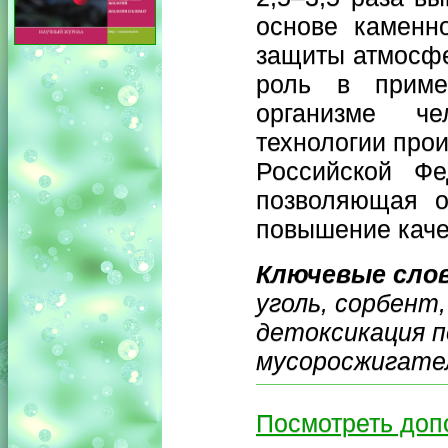
основе каменн
защиты атмосфе
роль в приме
организме ч
технологии прои
Российской Фе
позволяющая о
повышение каче
Ключевые сло
уголь, сорбент
детоксикация п
мусоросжигате
Посмотреть до