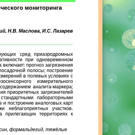
ического мониторинга
ий, Н.В. Маслова, И.С. Лазарев
рующих сред приаэродромных
ативности при одновременном
 включает: прогноз загрязнения
-посадочной полосы; построение
измерений в полевых условиях с
осенсорного измерительного
 содержанием аналита-маркера;
ния приоритетных загрязнителей
 стандартными лабораторными
в и построение аналоговых карт
и неблагоприятных участков.
а прилегающих территориях к
осин, формальдегид, тяжёлые