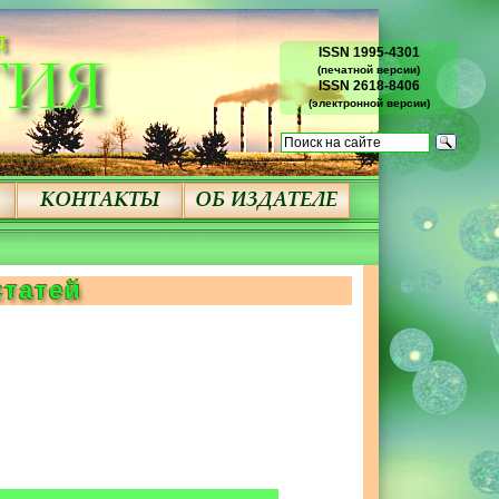
ISSN 1995-4301
(печатной версии)
ISSN 2618-8406
(электронной версии)
статей