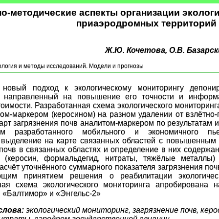
о-методические аспекты организации эколог
приаэродромных территорий
Ж.Ю. Кочетова, О.В. Базарск
логия и методы исследований. Модели и прогнозы
 новый подход к экологическому мониторингу депони
, направленный на повышение его точности и информ
оимости. Разработанная схема экологического мониторинга
ом-маркером (керосином) на разном удалении от взлётно
рт загрязнения почв аналитом-маркером по результатам 
ем разработанного мобильного и экономичного пьез
; выделение на карте связанных областей с повышенным
почв в связанных областях и определение в них содержа
 (керосин, формальдегид, нитраты, тяжёлые металлы)
асчёт уточнённого суммарного показателя загрязнения поч
щим принятием решения о реабилитации экологическ
ая схема экологического мониторинга апробирована н
 «Балтимор» и «Энгельс-2»
слова:
экологический мониторинг, загрязнение почв, кер
итраты, аэродром государственной авиации