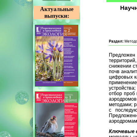
Научн
Актуальные
выпуски:
Раздел:
Методо
Предложен
территорий
снижении ст
почв аналит
цифровых ка
применени
устройства
отбор проб 
аэродромов
методами; р
с последую
Предложенн
аэродромам
Ключевые 
металлы, н