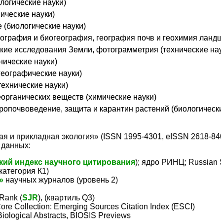
логические науки)
ические науки)
 (биологические науки)
еография и биогеография, география почв и геохимия ланд
кие исследования Земли, фотограмметрия (технические на
нические науки)
географические науки)
технические науки)
органических веществ (химические науки)
ропочвоведение, защита и карантин растений (биологическ
я и прикладная экология» (ISSN 1995-4301, eISSN 2618-84
 данных:
кий индекс научного цитирования
); ядро РИНЦ; Russian S
категория К1)
»
научных журналов (уровень 2)
Rank (
SJR
), (квартиль Q3)
ore Collection: Emerging Sources Citation Index (ESCI)
iological Abstracts, BIOSIS Previews