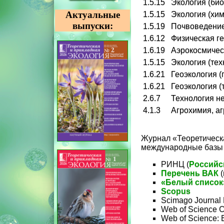
1.5.15
Экология (био
Актуальные
1.5.15
Экология (хим
выпуски:
1.5.19
Почвоведение
1.6.12
Физическая г
1.6.19
Аэрокосмичес
1.5.15
Экология (тех
1.6.21
Геоэкология (
1.6.21
Геоэкология (
2.6.7
Технология не
4.1.3
Агрохимия, аг
Журнал «Теоретическа
международные базы
РИНЦ (
Российс
Перечень ВАК
(
«Белый список
Scopus
Scimago Journal 
Web of Science C
Web of Science: B