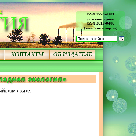
ISSN 1995-4301
(печатной версии)
ISSN 2618-8406
(электронной версии)
ладная экология»
ийском языке.