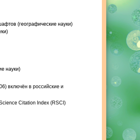
шафтов (географические науки)
уки)
ие науки)
06) включён в российские и
cience Citation Index (RSCI)