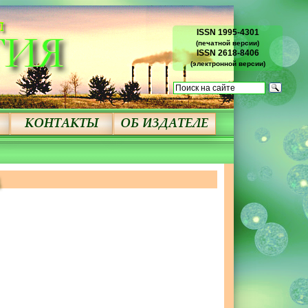
ISSN 1995-4301
(печатной версии)
ISSN 2618-8406
(электронной версии)
д