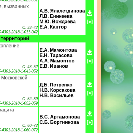
е, вызванных
А.В. Ялалетдинова
Л.В. Еникеева
М.Ю. Вождаева
Е.А. Кантор
С. 33–42
5-4301-2018-1-033-042
 территорий
копление
Е.А. Мамонтова
Е.Н. Тарасова
А.А. Мамонтов
Е.В. Иванов
С. 43–52
5-4301-2018-1-043-052
 Московской
Д.Б. Петренко
Н.В. Корсакова
Н.В. Васильев
С. 52–59
5-4301-2018-1-052-059
рацита
В.С. Артамонова
С.Б. Бортникова
С. 60–72
5-4301-2018-1-060-072