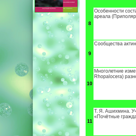
Особенности соста
ареала (Приполяр
8
Сообщества актин
9
Многолетние изме
Rhopalocera) разн
10
Т. Я. Ашихмина. У
«Почётные гражда
11