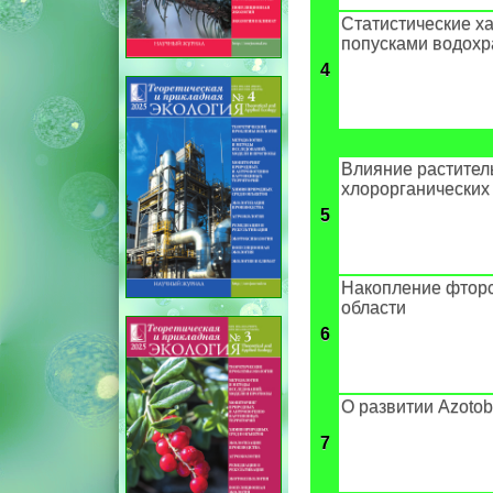
Статистические х
попусками водох
4
Влияние растител
хлорорганических
5
Накопление фторс
области
6
О развитии Azotob
7