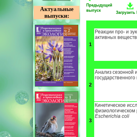
Предыдущий
Актуальные
выпуск
Загрузить
выпуски:
Реакции про- и эу
активных веществ
1
Анализ сезонной 
государственного
2
Кинетическое исс
физиологическом 
Escherichia coli
3