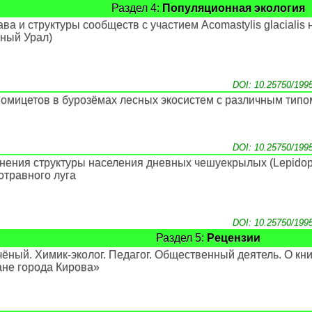
Раздел 4:
Популяционная экология
ва и структуры сообществ с участием Acomastylis glacialis 
ный Урал)
DOI: 10.25750/199
омицетов в бурозёмах лесных экосистем с различным типо
DOI: 10.25750/199
нения структуры населения дневных чешуекрылых (Lepidopt
отравного луга
DOI: 10.25750/199
Раздел 5:
Рецензии
чёный. Химик-эколог. Педагог. Общественный деятель. О кни
не города Кирова»