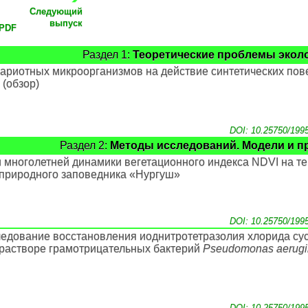
Следующий
выпуск
 PDF
Раздел 1:
Теоретические проблемы экол
кариотных микроорганизмов на действие синтетических пов
 (обзор)
DOI: 10.25750/199
Раздел 2:
Методы исследований. Модели и п
и многолетней динамики вегетационного индекса NDVI на т
 природного заповедника «Нургуш»
DOI: 10.25750/199
ледование восстановления иоднитротетразолия хлорида су
растворе грамотрицательных бактерий
Pseudomonas aerugi
DOI: 10.25750/199