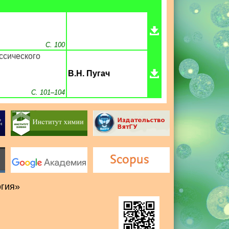
С. 100
ссического
В.Н. Пугач
С. 101–104
огия»