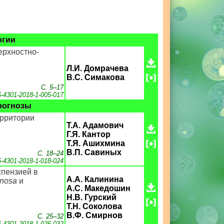
огии
ерхностно-
Л.И. Домрачева
В.С. Симакова
С. 5–17
5-4301-2018-1-005-017
рогнозы
ерритории
Т.А. Адамович
Г.Я. Кантор
Т.Я. Ашихмина
В.П. Савиных
С. 18–24
5-4301-2018-1-018-024
спензией в
А.А. Калинина
nosa
и
А.С. Македошин
Н.В. Гурский
Т.Н. Соколова
В.Ф. Смирнов
С. 25–32
5-4301-2018-1-025-032