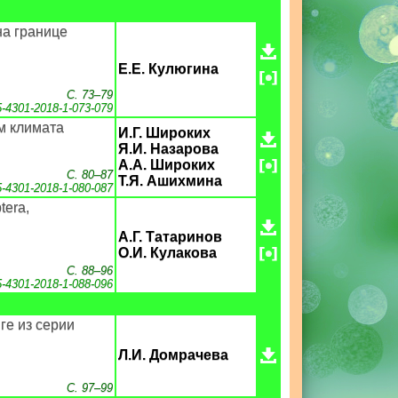
на границе
Е.Е. Кулюгина
С. 73–79
5-4301-2018-1-073-079
м климата
И.Г. Широких
Я.И. Назарова
А.А. Широких
С. 80–87
Т.Я. Ашихмина
5-4301-2018-1-080-087
era,
А.Г. Татаринов
О.И. Кулакова
С. 88–96
5-4301-2018-1-088-096
ге из серии
Л.И. Домрачева
С. 97–99